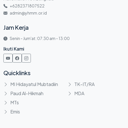
+6282371807522
admin@yhmm.or.id
Jam Kerja
Senin - Jum'at: 07:30 am - 13:00
Ikuti Kami
Quicklinks
MI Hidayatul Mubtadiin
TK-IT/RA
Paud Al-Hikmah
MDA
MTs
Emis