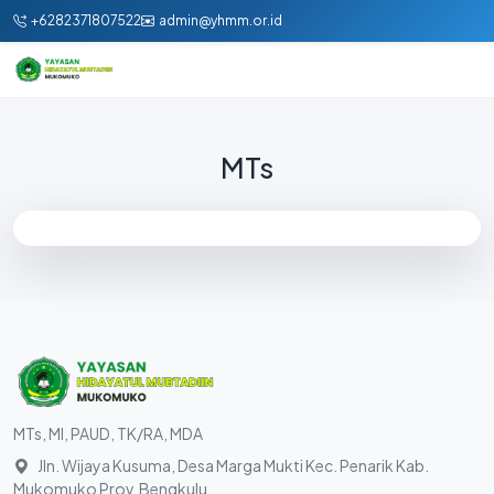
+6282371807522
admin@yhmm.or.id
MTs
MTs, MI, PAUD, TK/RA, MDA
Jln. Wijaya Kusuma, Desa Marga Mukti Kec. Penarik Kab.
Mukomuko Prov. Bengkulu